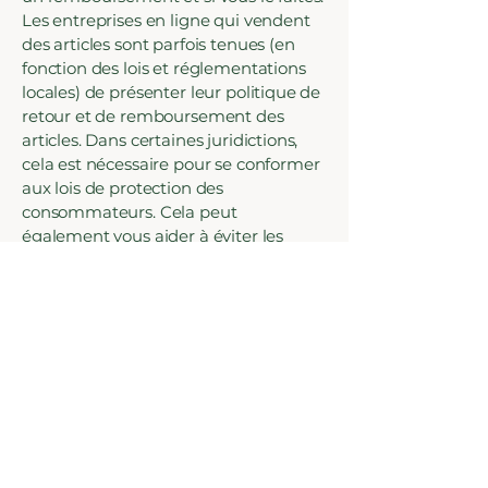
Les entreprises en ligne qui vendent
des articles sont parfois tenues (en
fonction des lois et réglementations
locales) de présenter leur politique de
retour et de remboursement des
articles. Dans certaines juridictions,
cela est nécessaire pour se conformer
aux lois de protection des
consommateurs. Cela peut
également vous aider à éviter les
réclamations juridiques de clients qui
ne sont pas satisfaits des articles qu'ils
ont achetés.
Ce qu'il faut inclure dans la
politique de remboursement
D'une manière générale, une
politique de remboursement aborde
souvent ces types de questions : le
délai pour demander un