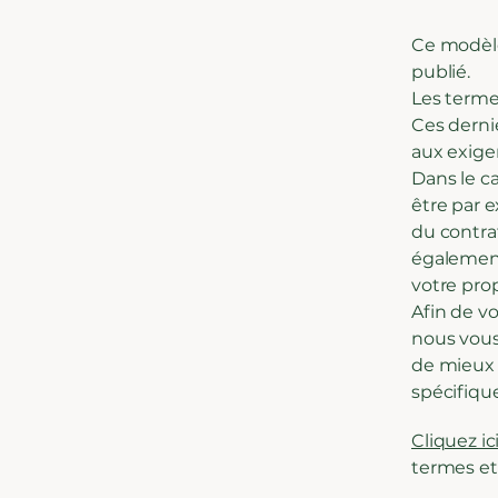
Ce modèle
publié.
Les termes
Ces derni
aux exige
Dans le c
être par e
du contrat
également
votre prop
Afin de v
nous vous
de mieux 
spécifiqu
Cliquez ic
termes et