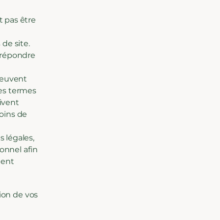
t pas être
de site.
t répondre
 peuvent
 les termes
oivent
oins de
 légales,
onnel afin
nent
tion de vos